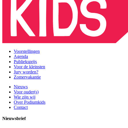
Voorstellingen
Agenda
Publieksprijs
Voor de kleinsten
Jury worden?
Zomervakantie
Nieuws
Voor ouder(s)
Wie zijn wij
Over Podiumkids
Contact
Nieuwsbrief