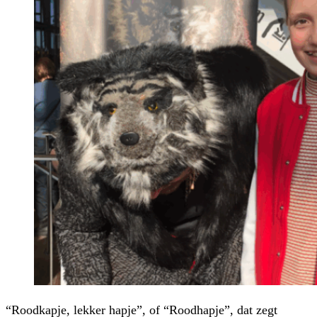
“Roodkapje, lekker hapje”, of “Roodhapje”, dat zegt