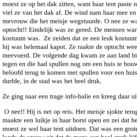
moest ze op het dak zitten, want haar tent paste 
viel ze van het dak af. De wind nam haar mee en
mevrouw die het meisje wegstuurde. O nee ze w
optocht!! Eindelijk was ze gered. De mensen ware
kostuum was. Ze zeiden dat ze een leuk kostuum
hij was helemaal kapot. Ze raakte de optocht weer
meevoerd. De volgende dag kwam ze aan land bi
tegen en die had spullen nog om een huis te bouwe
beloofd terug te komen met spullen voor een huis
durfde, in de stad was het heel druk.
Ze ging naar een trage info-balie en kreeg daar u
O nee!! Hij is net op reis. Het meisje sjokte t
maakte een luikje in haar borst open en zei dat h
moest ze wel haar tent uitdoen. Dat was een gro