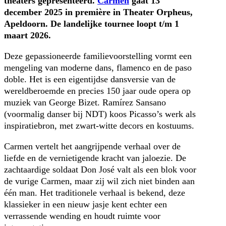
theaters gepresenteerd.
Carmen
gaat 13
december 2025 in première in Theater Orpheus,
Apeldoorn. De landelijke tournee loopt t/m 1
maart 2026.
Deze gepassioneerde familievoorstelling vormt een
mengeling van moderne dans, flamenco en de paso
doble. Het is een eigentijdse dansversie van de
wereldberoemde en precies 150 jaar oude opera op
muziek van George Bizet. Ramírez Sansano
(voormalig danser bij NDT) koos Picasso’s werk als
inspiratiebron, met zwart-witte decors en kostuums.
Carmen vertelt het aangrijpende verhaal over de
liefde en de vernietigende kracht van jaloezie. De
zachtaardige soldaat Don José valt als een blok voor
de vurige Carmen, maar zij wil zich niet binden aan
één man. Het traditionele verhaal is bekend, deze
klassieker in een nieuw jasje kent echter een
verrassende wending en houdt ruimte voor