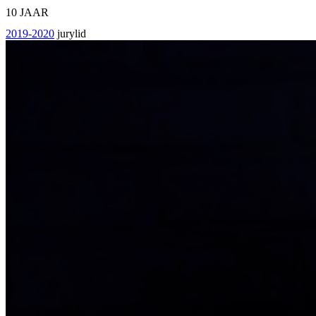
10 JAAR
2019-2020
jurylid