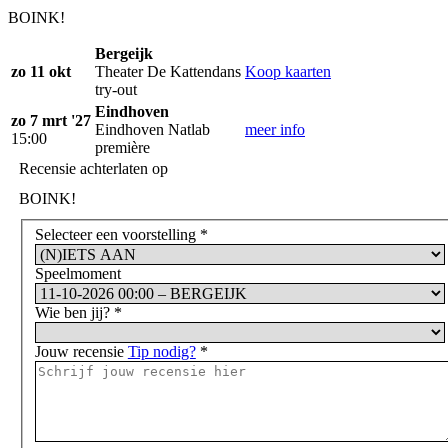
BOINK!
Bergeijk
zo 11 okt
Theater De Kattendans
Koop kaarten
try-out
Eindhoven
zo 7 mrt '27
Eindhoven Natlab
meer info
15:00
première
Recensie achterlaten op
BOINK!
Selecteer een voorstelling
*
Speelmoment
Wie ben jij?
*
Jouw recensie
Tip nodig?
*