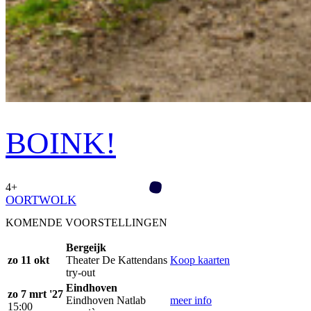
BOINK!
4+
OORTWOLK
KOMENDE VOORSTELLINGEN
Bergeijk
zo 11 okt
Theater De Kattendans
Koop kaarten
try-out
Eindhoven
zo 7 mrt '27
Eindhoven Natlab
meer info
15:00