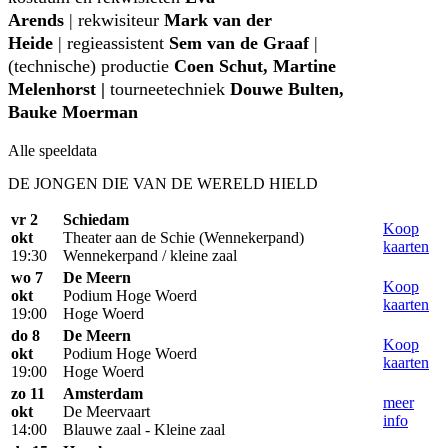
Arends
| rekwisiteur
Mark van der
Heide
| regieassistent
Sem van de Graaf
|
(technische) productie
Coen Schut, Martine
Melenhorst |
tourneetechniek
Douwe Bulten,
Bauke Moerman
Alle speeldata
DE JONGEN DIE VAN DE WERELD HIELD
vr 2
Schiedam
Koop
okt
Theater aan de Schie (Wennekerpand)
kaarten
19:30
Wennekerpand / kleine zaal
wo 7
De Meern
Koop
okt
Podium Hoge Woerd
kaarten
19:00
Hoge Woerd
do 8
De Meern
Koop
okt
Podium Hoge Woerd
kaarten
19:00
Hoge Woerd
zo 11
Amsterdam
meer
okt
De Meervaart
info
14:00
Blauwe zaal - Kleine zaal