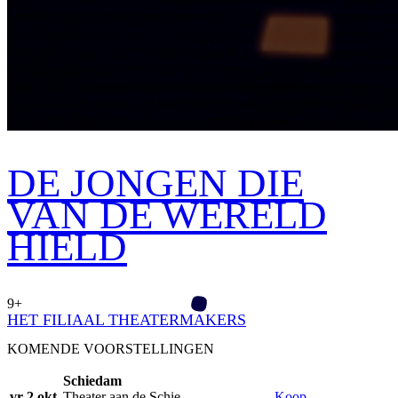
DE JONGEN DIE
VAN DE WERELD
HIELD
9+
HET FILIAAL THEATERMAKERS
KOMENDE VOORSTELLINGEN
Schiedam
vr 2 okt
Theater aan de Schie
Koop