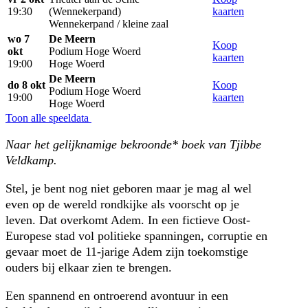
19:30
(Wennekerpand)
kaarten
Wennekerpand / kleine zaal
wo 7
De Meern
Koop
okt
Podium Hoge Woerd
kaarten
19:00
Hoge Woerd
De Meern
do 8 okt
Koop
Podium Hoge Woerd
19:00
kaarten
Hoge Woerd
Toon alle speeldata
Naar het gelijknamige bekroonde* boek van Tjibbe
Veldkamp.
Stel, je bent nog niet geboren maar je mag al wel
even op de wereld rondkijke als voorscht op je
leven. Dat overkomt Adem. In een fictieve Oost-
Europese stad vol politieke spanningen, corruptie en
gevaar moet de 11-jarige Adem zijn toekomstige
ouders bij elkaar zien te brengen.
Een spannend en ontroerend avontuur in een