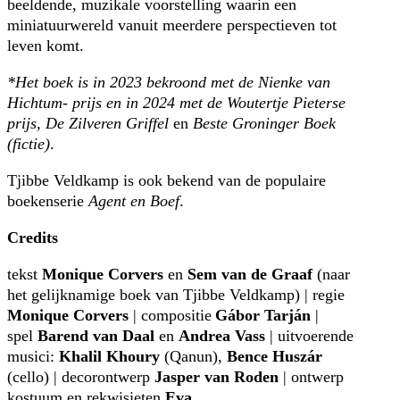
beeldende, muzikale voorstelling waarin een
miniatuurwereld vanuit meerdere perspectieven tot
leven komt
.
*
Het boek is in 2023 bekroond met de Nienke van
Hichtum- prijs
en in 2024 met de Woutertje Pieterse
prijs, De Zilveren Griffel
en
Beste Groninger Boek
(fictie)
.
Tjibbe Veldkamp is ook bekend van de populaire
boekenserie
Agent en Boef
.
Credits
tekst
Monique Corvers
en
Sem van de Graaf
(naar
het gelijknamige boek van Tjibbe Veldkamp) | regie
Monique Corvers
| compositie
Gábor Tarján
|
spel
Barend van Daal
en
Andrea Vass
| uitvoerende
musici:
Khalil Khoury
(Qanun),
Bence Huszár
(cello) | decorontwerp
Jasper van Roden
| ontwerp
kostuum en rekwisieten
Eva