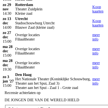
zo 29
Rotterdam
Koop
nov
Theater Zuidplein
kaarten
14:30
Kleine zaal
zo 13
Utrecht
Koop
dec
Stadsschouwburg Utrecht
kaarten
14:00
Blauwe Zaal (kleine zaal)
zo 27
Overige locaties
meer
dec
Filiaaltheater
info
15:00
ma 28
Overige locaties
meer
dec
Filiaaltheater
info
15:00
ma 28
Overige locaties
meer
dec
Filiaaltheater
info
19:30
Den Haag
zo 3
Het Nationale Theater (Koninklijke Schouwburg,
meer
jan '27
Theater aan het Spui, Zaal 3)
info
15:00
Theater aan het Spui - Zaal 1 - Grote zaal
Recensie achterlaten op
DE JONGEN DIE VAN DE WERELD HIELD