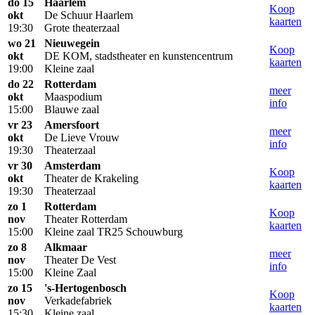
do 15
Haarlem
Koop
okt
De Schuur Haarlem
kaarten
19:30
Grote theaterzaal
wo 21
Nieuwegein
Koop
okt
DE KOM, stadstheater en kunstencentrum
kaarten
19:00
Kleine zaal
do 22
Rotterdam
meer
okt
Maaspodium
info
15:00
Blauwe zaal
vr 23
Amersfoort
meer
okt
De Lieve Vrouw
info
19:30
Theaterzaal
vr 30
Amsterdam
Koop
okt
Theater de Krakeling
kaarten
19:30
Theaterzaal
zo 1
Rotterdam
Koop
nov
Theater Rotterdam
kaarten
15:00
Kleine zaal TR25 Schouwburg
zo 8
Alkmaar
meer
nov
Theater De Vest
info
15:00
Kleine Zaal
zo 15
's-Hertogenbosch
Koop
nov
Verkadefabriek
kaarten
15:30
Kleine zaal