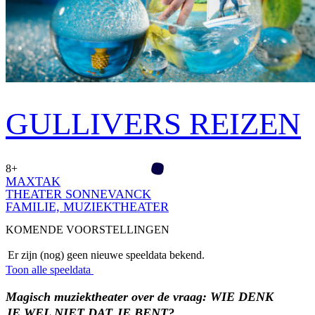
GULLIVERS REIZEN
8+
MAXTAK
THEATER SONNEVANCK
FAMILIE­,
MUZIEKTHEATER
KOMENDE VOORSTELLINGEN
Er zijn (nog) geen nieuwe speeldata bekend.
Toon alle speeldata
Magisch muziektheater over de vraag: WIE DENK
JE WEL NIET DAT JE BENT?