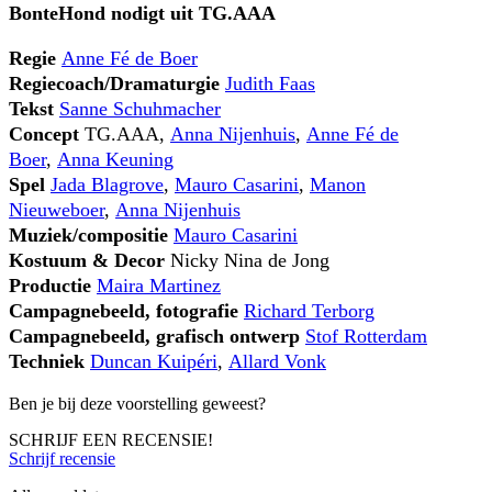
BonteHond nodigt uit TG.AAA
Regie
Anne Fé de Boer
Regiecoach/Dramaturgie
Judith Faas
Tekst
Sanne Schuhmacher
Concept
TG.AAA,
Anna Nijenhuis
,
Anne Fé de
Boer
,
Anna Keuning
Spel
Jada Blagrove
,
Mauro Casarini
,
Manon
Nieuweboer
,
Anna Nijenhuis
Muziek/compositie
Mauro Casarini
Kostuum & Decor
Nicky Nina de Jong
Productie
Maira Martinez
Campagnebeeld, fotografie
Richard Terborg
Campagnebeeld, grafisch ontwerp
Stof Rotterdam
Techniek
Duncan Kuipéri
,
Allard Vonk
Ben je bij deze voorstelling geweest?
SCHRIJF EEN RECENSIE!
Schrijf recensie