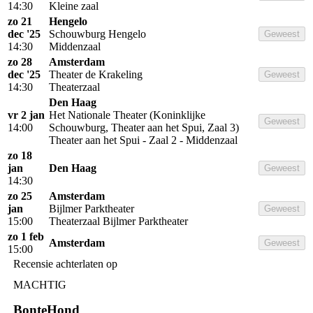
14:30
Kleine zaal
zo 21
Hengelo
dec '25
Schouwburg Hengelo
Geweest
14:30
Middenzaal
zo 28
Amsterdam
dec '25
Theater de Krakeling
Geweest
14:30
Theaterzaal
Den Haag
vr 2 jan
Het Nationale Theater (Koninklijke
Geweest
14:00
Schouwburg, Theater aan het Spui, Zaal 3)
Theater aan het Spui - Zaal 2 - Middenzaal
zo 18
jan
Den Haag
Geweest
14:30
zo 25
Amsterdam
jan
Bijlmer Parktheater
Geweest
15:00
Theaterzaal Bijlmer Parktheater
zo 1 feb
Amsterdam
Geweest
15:00
Recensie achterlaten op
MACHTIG
BonteHond