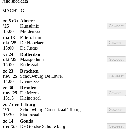
Alle speeldata
MACHTIG
zo 5 okt
Almere
'25
Kunstlinie
Geweest
15:00
Middenzaal
ma 13
Etten-Leur
okt '25
De Nobelaer
Geweest
15:00
De Justus
vr 24
Rotterdam
okt '25
Maaspodium
Geweest
15:00
Rode zaal
zo 23
Drachten
nov '25
Schouwburg De Lawei
Geweest
14:00
Kleine zaal
zo 30
Dronten
nov '25
De Meerpaal
Geweest
15:15
Kleine zaal
zo 7 dec
Tilburg
'25
Schouwburg Concertzaal Tilburg
Geweest
15:30
Studiozaal
zo 14
Gouda
dec '25
De Goudse Schouwburg
Geweest