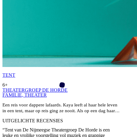
TENT
6+
THEATERGROEP DE HORDE
FAMILIE­,
THEATER
Een reis voor dappere lafaards. Kaya leeft al haar hele leven
in een tent, maar op reis ging ze nooit. Als op een dag haar…
UITGELICHTE RECENSIES
“
Tent van De Nijmeegse Theatergroep De Horde is een
leuke en vrolijke voorstelling vol muziek en grappige