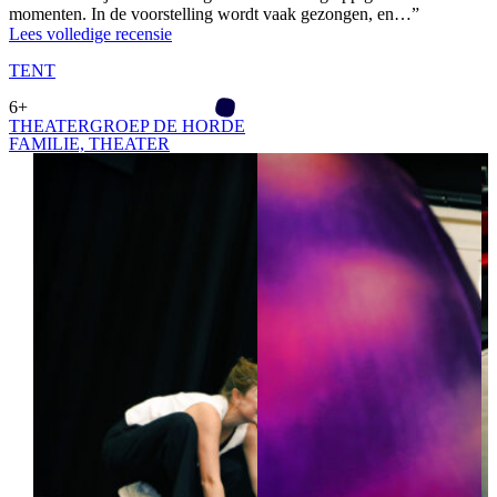
momenten. In de voorstelling wordt vaak gezongen, en…
”
Lees volledige recensie
TENT
6+
THEATERGROEP DE HORDE
FAMILIE­,
THEATER