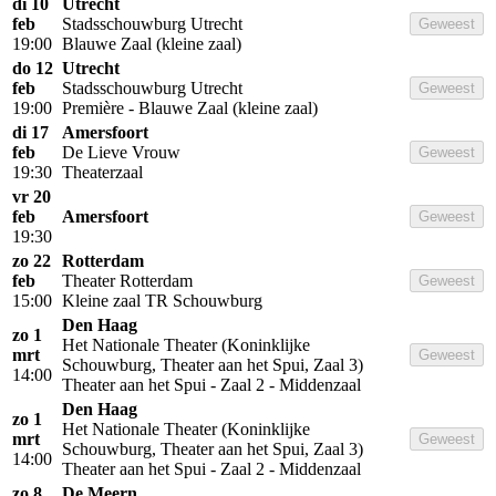
di 10
Utrecht
feb
Stadsschouwburg Utrecht
Geweest
19:00
Blauwe Zaal (kleine zaal)
do 12
Utrecht
feb
Stadsschouwburg Utrecht
Geweest
19:00
Première - Blauwe Zaal (kleine zaal)
di 17
Amersfoort
feb
De Lieve Vrouw
Geweest
19:30
Theaterzaal
vr 20
feb
Amersfoort
Geweest
19:30
zo 22
Rotterdam
feb
Theater Rotterdam
Geweest
15:00
Kleine zaal TR Schouwburg
Den Haag
zo 1
Het Nationale Theater (Koninklijke
mrt
Geweest
Schouwburg, Theater aan het Spui, Zaal 3)
14:00
Theater aan het Spui - Zaal 2 - Middenzaal
Den Haag
zo 1
Het Nationale Theater (Koninklijke
mrt
Geweest
Schouwburg, Theater aan het Spui, Zaal 3)
14:00
Theater aan het Spui - Zaal 2 - Middenzaal
zo 8
De Meern