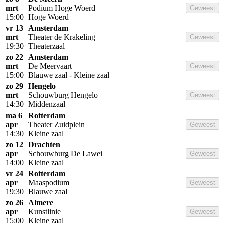
mrt
Podium Hoge Woerd
Geweest
15:00
Hoge Woerd
vr 13
Amsterdam
mrt
Theater de Krakeling
Geweest
19:30
Theaterzaal
zo 22
Amsterdam
mrt
De Meervaart
Geweest
15:00
Blauwe zaal - Kleine zaal
zo 29
Hengelo
mrt
Schouwburg Hengelo
Geweest
14:30
Middenzaal
ma 6
Rotterdam
apr
Theater Zuidplein
Geweest
14:30
Kleine zaal
zo 12
Drachten
apr
Schouwburg De Lawei
Geweest
14:00
Kleine zaal
vr 24
Rotterdam
apr
Maaspodium
Geweest
19:30
Blauwe zaal
zo 26
Almere
apr
Kunstlinie
Geweest
15:00
Kleine zaal