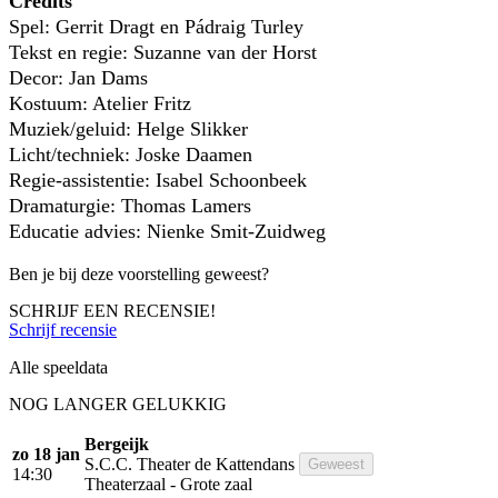
Credits
Spel:
Gerrit Dragt en Pádraig Turley
Tekst en regie:
Suzanne van der Horst
Decor:
Jan Dams
Kostuum:
Atelier Fritz
Muziek/geluid:
Helge Slikker
Licht/techniek:
Joske Daamen
Regie-assistentie:
Isabel Schoonbeek
Dramaturgie:
Thomas Lamers
Educatie advies:
Nienke Smit-Zuidweg
Ben je bij deze voorstelling geweest?
SCHRIJF EEN RECENSIE!
Schrijf recensie
Alle speeldata
NOG LANGER GELUKKIG
Bergeijk
zo 18 jan
S.C.C. Theater de Kattendans
Geweest
14:30
Theaterzaal - Grote zaal