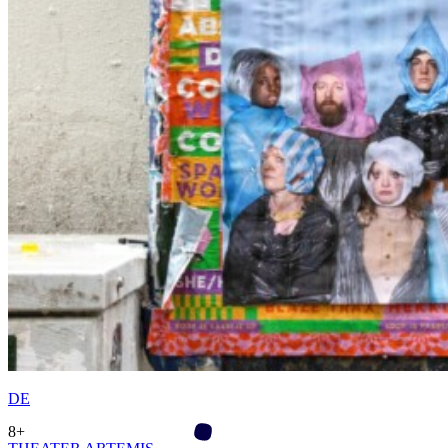
DE
8+